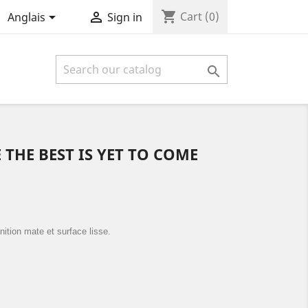
shopping_cart


Cart
(0)
Anglais
Sign in

 THE BEST IS YET TO COME
inition mate et surface lisse.