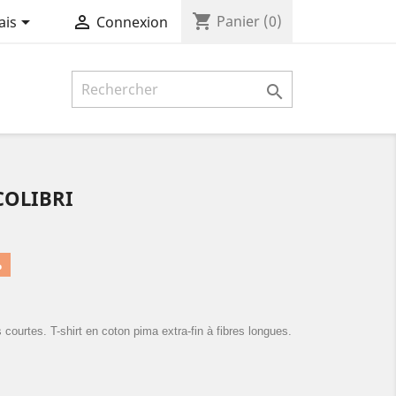
shopping_cart


Panier
(0)
ais
Connexion

COLIBRI
%
ourtes. T-shirt en coton pima extra-fin à fibres longues.