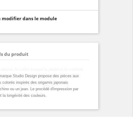
à modifier dans le module
ls du produit
tesse, le colibri évoque la gaieté et la curiosité.
 marque Studio Design propose des pièces aux
 colorés inspirés des origamis japonais
 chino ou un jean. Le procédé d'impression par
et la longévité des couleurs.