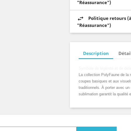
"Réassurance")
Politique retours (
"Réassurance")
Description
Détai
Symbole de légèreté et de délica
La collection PolyFaune de la
coupes basiques et aux visuels
traditionnels. À porter avec un
sublimation garantit la qualité 