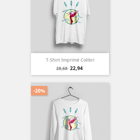
T-Shirt Imprimé Colibri
Prix
Prix
22,94
28,68
de
base
-20%