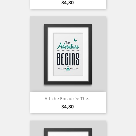
Prix
34,80
Affiche Encadrée The...
Prix
34,80