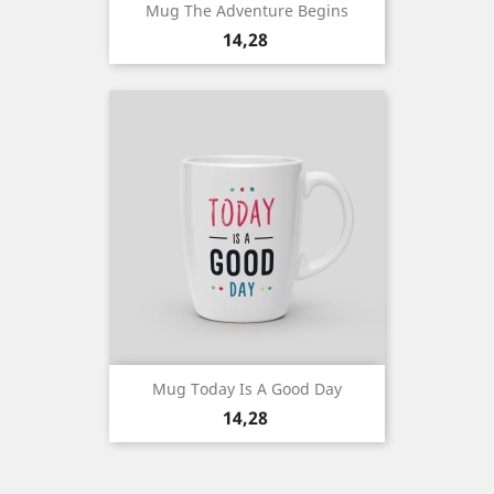
Mug The Adventure Begins
Prix
14,28
Mug Today Is A Good Day
Prix
14,28