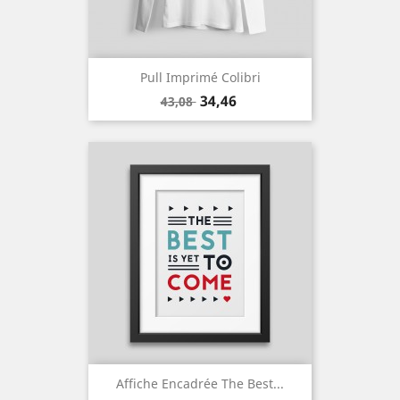
Pull Imprimé Colibri
Prix
Prix
34,46
43,08
de
base
Affiche Encadrée The Best...