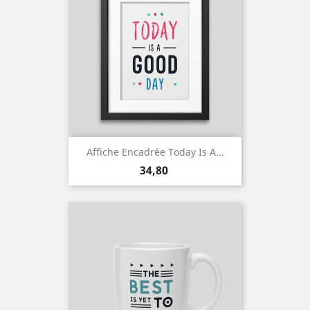
Affiche Encadrée Today Is A...
Prix
34,80